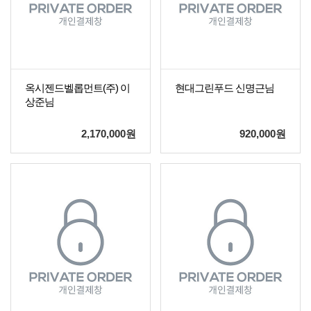
옥시젠드벨롭먼트(주) 이
현대그린푸드 신명근님
상준님
2,170,000
원
920,000
원