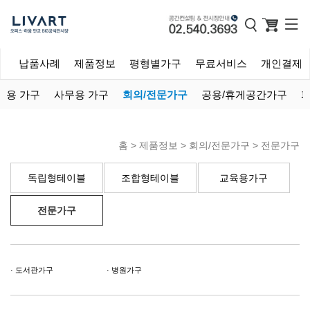
개
납품사례
제품정보
평형별가구
무료서비스
개인결제
역용 가구
사무용 가구
회의/전문가구
공용/휴게공간가구
파
홈 >
제품정보
>
회의/전문가구
>
전문가구
독립형테이블
조합형테이블
교육용가구
전문가구
도서관가구
병원가구