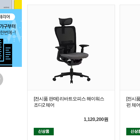
[전시품 판매] 리바트오피스 해이워스
[전시
조디2 체어
펀 체어
1,120,200
원