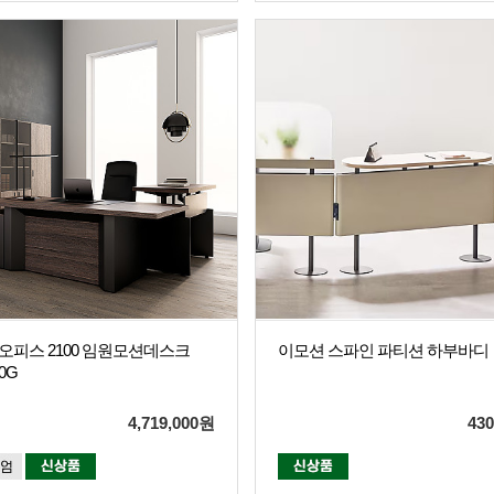
오피스 2100 임원모션데스크
이모션 스파인 파티션 하부바디
00G
4,719,000
원
430