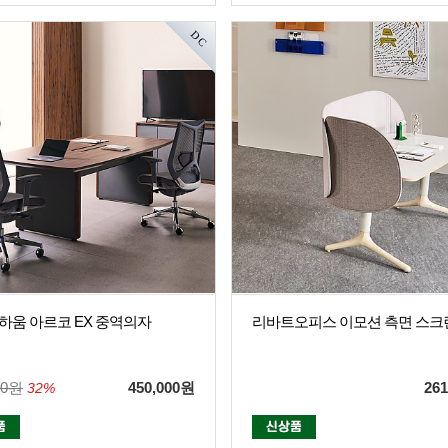
DC
하움 아르코 EX 중역의자
리바트오피스 이모션 측면 스크
00원
450,000
원
261
32%