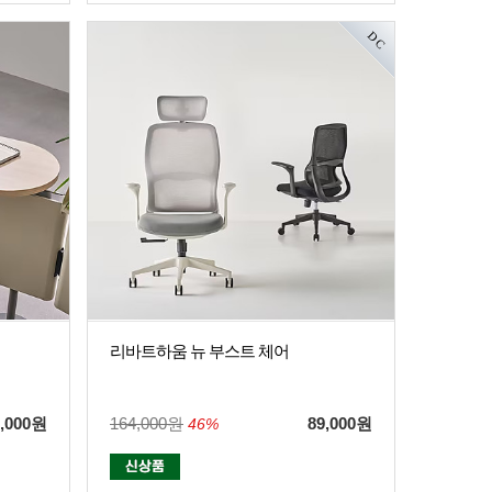
DC
리바트하움 뉴 부스트 체어
,000
원
164,000원
89,000
원
46%