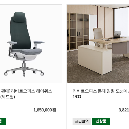
품 판매] 리바트오피스 해이워스
리바트오피스 몬테 임원 모션데
(헤드형)
1900
1,650,000
원
3,821