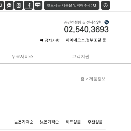
7월 신용카드 무이자 할부
안…
아이네오스,정부조달 등록
공지사항
완…
원스탑 가구폐기 서비스 오
픈…
[견적 신청] 무료 공간 컨…
무료서비스
고객지원
홈 >
제품정보
높은가격순
낮은가격순
히트상품
추천상품