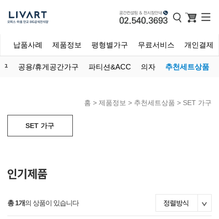
개
납품사례
제품정보
평형별가구
무료서비스
개인결제
가구
공용/휴게공간가구
파티션&ACC
의자
추천세트상품
홈 >
제품정보
>
추천세트상품
>
SET 가구
SET 가구
총 1개
의 상품이 있습니다
정렬방식