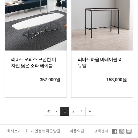
리바트오피스 모던한 디
리바트하움 바테이블 리
자인 낮은 소파 테이블
뉴얼
357,000
원
158,000
원
1
2
회사소개
개인정보취급방침
이용약관
고객센터