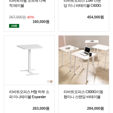
리바트하움 오브제 다목
리바트오피스 1.0M 스탠
적 테이블
딩 미니 바테이블 C600G
267,000원
454,000
원
40%
160,000
원
리바트오피스 H형 하부 소
리바트오피스 C600G이동
파 미니테이블 Expander
형미니 스탠딩 바테이블
263,000
원
284,000
원