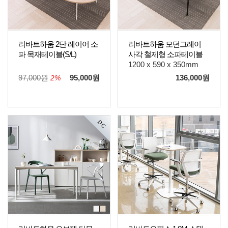
리바트하움 2단 레이어 소
리바트하움 모던그레이
파 목재테이블(S/L)
사각 철제형 소파테이블
1200 x 590 x 350mm
97,000원
95,000
원
136,000
원
2%
DC