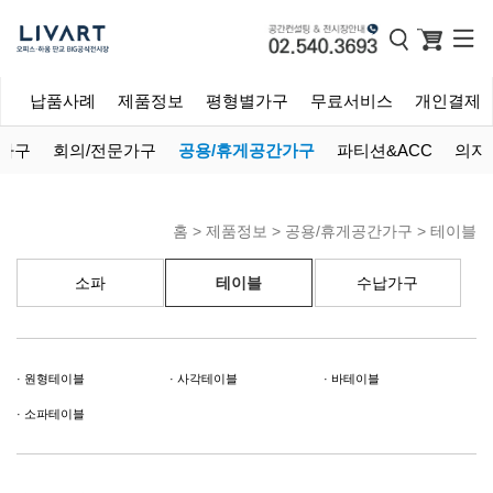
개
납품사례
제품정보
평형별가구
무료서비스
개인결제
 가구
회의/전문가구
공용/휴게공간가구
파티션&ACC
의자
홈 >
제품정보
>
공용/휴게공간가구
>
테이블
소파
테이블
수납가구
원형테이블
사각테이블
바테이블
소파테이블