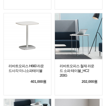
리바트오피스 H660 라운
리바트오피스 철재 라운
드사각 미니소파테이블
드 소파 테이블_HC2
200G
401,000
원
202,000
원