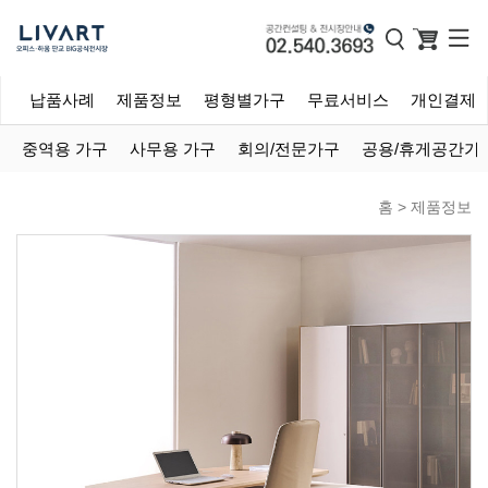
개
납품사례
제품정보
평형별가구
무료서비스
개인결제
중역용 가구
사무용 가구
회의/전문가구
공용/휴게공간가
홈 >
제품정보